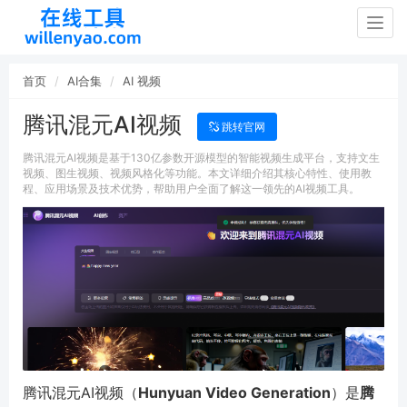
Togg
navig
首页
AI合集
AI 视频
腾讯混元AI视频
跳转官网
腾讯混元AI视频是基于130亿参数开源模型的智能视频生成平台，支持文生
视频、图生视频、视频风格化等功能。本文详细介绍其核心特性、使用教
程、应用场景及技术优势，帮助用户全面了解这一领先的AI视频工具。
腾讯混元AI视频（
Hunyuan Video Generation
）是
腾