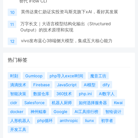
替代 iFlow CLI
英伟达黄仁勋证实投资马斯克旗下xAI，看好其发展
10
万字长文｜大语言模型结构化输出（Structured
11
Output）的技术原理和实现
vivo发布蓝心3B端侧大模型，集成五大核心能力
12
热门标签
时刻
Gumloop
php导入excel时间
魔音工坊
滴滴技术
Firebase
JavaScript
AI模型
dify
智能决策
数据仓库
360技术
php.ini
AI数字人
cidr
Salesforce
机器人厨师
如何选择服务器
Kwai
docker
神州鲲泰
Google
AI工具排行榜
智绘设计
人形机器人
php循环
anthropic
liunx
初学者
开发工具