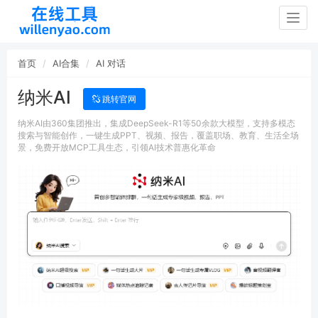
Togg
navig
首页
AI合集
AI 对话
纳米AI
跳转官网
纳米AI由360集团推出，集成DeepSeek-R1等50余款大模型，支持多模态
搜索与智能创作，一键生成PPT、视频、报告，覆盖职场、教育、生活全场
景，免费开放MCP工具生态，引领AI技术普惠化革命