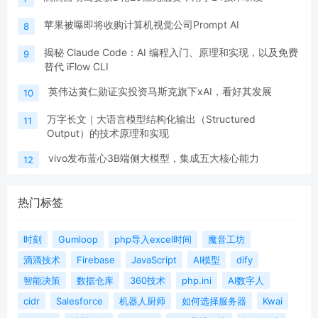
苹果被曝即将收购计算机视觉公司Prompt AI
8
揭秘 Claude Code：AI 编程入门、原理和实现，以及免费
9
替代 iFlow CLI
英伟达黄仁勋证实投资马斯克旗下xAI，看好其发展
10
万字长文｜大语言模型结构化输出（Structured
11
Output）的技术原理和实现
vivo发布蓝心3B端侧大模型，集成五大核心能力
12
热门标签
时刻
Gumloop
php导入excel时间
魔音工坊
滴滴技术
Firebase
JavaScript
AI模型
dify
智能决策
数据仓库
360技术
php.ini
AI数字人
cidr
Salesforce
机器人厨师
如何选择服务器
Kwai