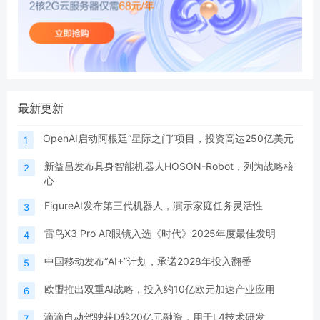
最新更新
OpenAI启动阿根廷“星际之门”项目，投资高达250亿美元
1
新益昌发布具身智能机器人HOSON-Robot，列为战略核
2
心
FigureAI发布第三代机器人，演示家庭任务灵活性
3
雷鸟X3 Pro AR眼镜入选《时代》2025年度最佳发明
4
中国移动发布“AI+”计划，承诺2028年投入翻番
5
欧盟推出双重AI战略，投入约10亿欧元加速产业应用
6
滴滴自动驾驶获D轮20亿元融资，用于L4技术研发
7