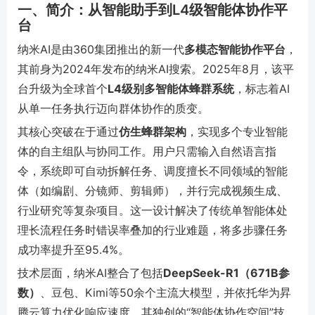
一、简介：从智能助手到L4级智能体协作平
台
纳米AI是由360集团推出的新一代
多模态智能协作平台
，
其前身为2024年发布的纳米AI搜索。2025年8月，该平
台升级为全球首个
L4级别多智能体蜂群系统
，标志着AI
从单一任务执行迈向群体协作的质变。
其核心突破在于通过
仿生蜂群架构
，实现多个专业智能
体的自主组队与协同工作。用户只需输入自然语言指
令，系统即可自动拆解任务、调度擅长不同领域的智能
体（如编剧、分镜师、剪辑师），并行完成视频生成、
行业研究等复杂项目。这一设计解决了传统单智能体处
理长流程任务时错误率叠加的行业难题，将多步骤任务
成功率提升至95.4%。
技术层面，纳米AI整合了包括
DeepSeek-R1（671B参
数）
、豆包、Kimi等50余个主流大模型，并依托华为昇
腾云算力优化响应速度。其独创的“智能体协作空间”技