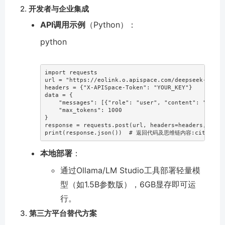
2.
开发者与企业集成
API调用示例
（Python）：
python
import
 requests  

url 
=
"https://eolink.o.apispace.com/deepseek-r1/ch
headers 
=
{
"X-APISpace-Token"
:
"YOUR_KEY"
}
data 
=
{
"messages"
:
[
{
"role"
:
"user"
,
"content"
:
"用Py
"max_tokens"
:
1000
}
response 
=
 requests
.
post
(
url
,
 headers
=
headers
,
 json
print
(
response
.
json
(
)
)
# 返回代码及思维链内容:cite[1] 
本地部署
：
通过Ollama/LM Studio工具部署轻量模
型（如1.5B参数版），6GB显存即可运
行。
3.
第三方平台替代方案