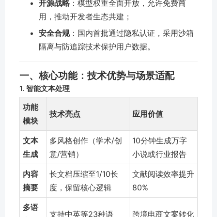
开源战略
：模型权重全面开放，允许免费商
用，推动开发者生态共建；
安全合规
：国内首批通过隐私认证，采用沙箱
隔离与防追踪技术保护用户数据。
一、
核心功能：技术优势与场景适配
1.
智能文本处理
功能
技术亮点
应用价值
模块
文本
多风格创作（学术/创
10分钟生成万字
生成
意/营销）
小说或行业报告
内容
长文档压缩至1/10长
文献阅读效率提升
摘要
度，保留核心逻辑
80%
多语
支持中英等23种语
跨境电商文案转化