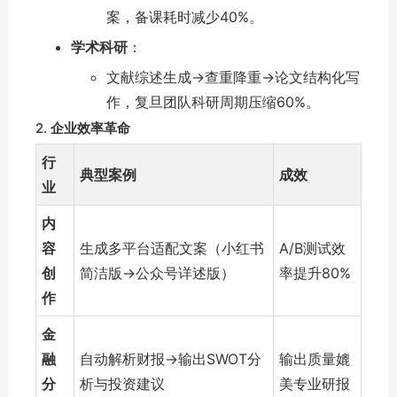
案，备课耗时减少40%。
学术科研
：
文献综述生成→查重降重→论文结构化写
作，复旦团队科研周期压缩60%。
2.
企业效率革命
行
典型案例
成效
业
内
容
生成多平台适配文案（小红书
A/B测试效
创
简洁版→公众号详述版）
率提升80%
作
金
融
自动解析财报→输出SWOT分
输出质量媲
分
析与投资建议
美专业研报