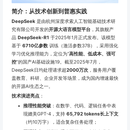
简介：从技术创新到普惠实践
DeepSeek
是由杭州深度求索人工智能基础技术研
究有限公司开发的
开源大语言模型平台
，其旗舰产
品
DeepSeek-R1
于2025年1月正式发布。该模型
基于
6710亿参数
训练（激活参数37B），采用强化
学习优化推理能力，定位为“
高性能、低成本、强可
控
”的国产AI基础设施
1
9
。截至2025年7月，
DeepSeek日均处理请求超
2000万次
，服务用户覆
盖教育、科研、企业开发等场景，成为国内增速最快
的开源AI生态之一。
技术演进亮点
：
推理性能突破
：在数学、代码、逻辑任务中表
现媲美GPT-4，支持
65,792 tokens长上下文
（约10万字），适合复杂任务处理；