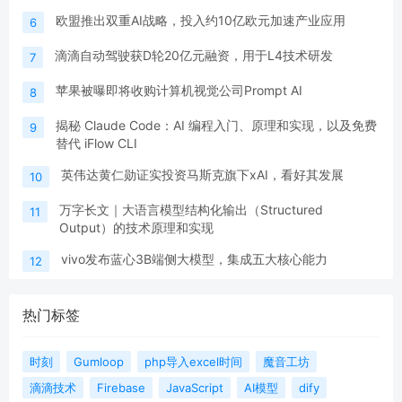
欧盟推出双重AI战略，投入约10亿欧元加速产业应用
6
滴滴自动驾驶获D轮20亿元融资，用于L4技术研发
7
苹果被曝即将收购计算机视觉公司Prompt AI
8
揭秘 Claude Code：AI 编程入门、原理和实现，以及免费
9
替代 iFlow CLI
英伟达黄仁勋证实投资马斯克旗下xAI，看好其发展
10
万字长文｜大语言模型结构化输出（Structured
11
Output）的技术原理和实现
vivo发布蓝心3B端侧大模型，集成五大核心能力
12
热门标签
时刻
Gumloop
php导入excel时间
魔音工坊
滴滴技术
Firebase
JavaScript
AI模型
dify