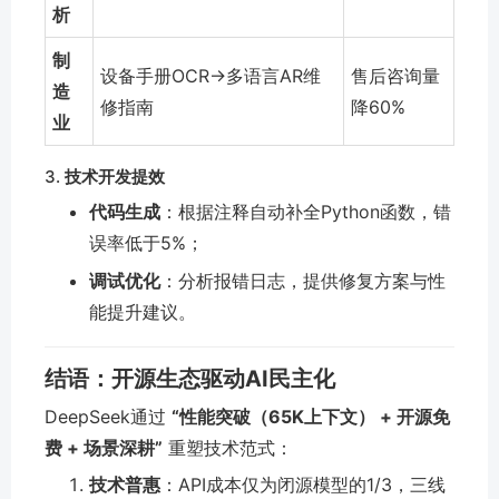
析
制
设备手册OCR→多语言AR维
售后咨询量
造
修指南
降60%
业
3.
技术开发提效
代码生成
：根据注释自动补全Python函数，错
误率低于5%；
调试优化
：分析报错日志，提供修复方案与性
能提升建议。
结语：开源生态驱动AI民主化
DeepSeek通过
“性能突破（65K上下文） + 开源免
费 + 场景深耕”
重塑技术范式：
技术普惠
：API成本仅为闭源模型的1/3，三线