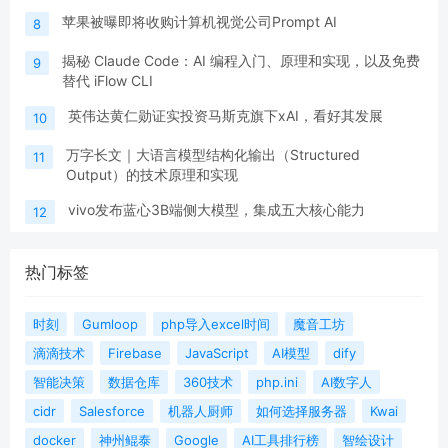
苹果被曝即将收购计算机视觉公司Prompt AI
8
揭秘 Claude Code：AI 编程入门、原理和实现，以及免费
9
替代 iFlow CLI
英伟达黄仁勋证实投资马斯克旗下xAI，看好其发展
10
万字长文｜大语言模型结构化输出（Structured
11
Output）的技术原理和实现
vivo发布蓝心3B端侧大模型，集成五大核心能力
12
热门标签
时刻
Gumloop
php导入excel时间
魔音工坊
滴滴技术
Firebase
JavaScript
AI模型
dify
智能决策
数据仓库
360技术
php.ini
AI数字人
cidr
Salesforce
机器人厨师
如何选择服务器
Kwai
docker
神州鲲泰
Google
AI工具排行榜
智绘设计