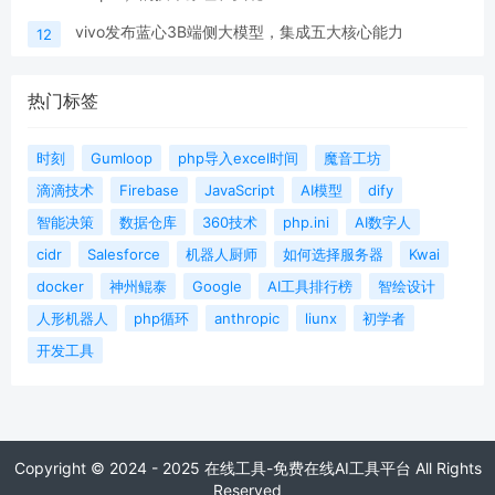
vivo发布蓝心3B端侧大模型，集成五大核心能力
12
热门标签
时刻
Gumloop
php导入excel时间
魔音工坊
滴滴技术
Firebase
JavaScript
AI模型
dify
智能决策
数据仓库
360技术
php.ini
AI数字人
cidr
Salesforce
机器人厨师
如何选择服务器
Kwai
docker
神州鲲泰
Google
AI工具排行榜
智绘设计
人形机器人
php循环
anthropic
liunx
初学者
开发工具
Copyright © 2024 - 2025 在线工具-免费在线AI工具平台 All Rights
Reserved