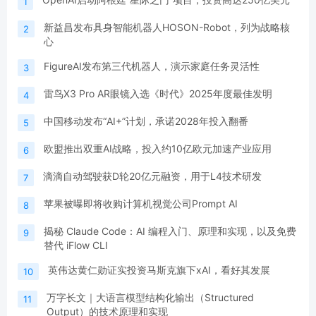
1
新益昌发布具身智能机器人HOSON-Robot，列为战略核
2
心
FigureAI发布第三代机器人，演示家庭任务灵活性
3
雷鸟X3 Pro AR眼镜入选《时代》2025年度最佳发明
4
中国移动发布“AI+”计划，承诺2028年投入翻番
5
欧盟推出双重AI战略，投入约10亿欧元加速产业应用
6
滴滴自动驾驶获D轮20亿元融资，用于L4技术研发
7
苹果被曝即将收购计算机视觉公司Prompt AI
8
揭秘 Claude Code：AI 编程入门、原理和实现，以及免费
9
替代 iFlow CLI
英伟达黄仁勋证实投资马斯克旗下xAI，看好其发展
10
万字长文｜大语言模型结构化输出（Structured
11
Output）的技术原理和实现