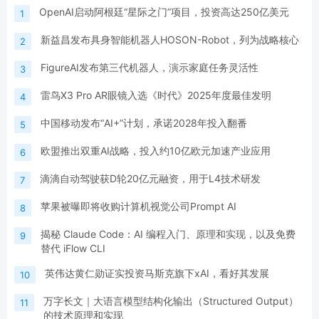
OpenAI启动阿根廷“星际之门”项目，投资高达250亿美元
1
新益昌发布具身智能机器人HOSON-Robot，列为战略核心
2
FigureAI发布第三代机器人，演示家庭任务灵活性
3
雷鸟X3 Pro AR眼镜入选《时代》2025年度最佳发明
4
中国移动发布“AI+”计划，承诺2028年投入翻番
5
欧盟推出双重AI战略，投入约10亿欧元加速产业应用
6
滴滴自动驾驶获D轮20亿元融资，用于L4技术研发
7
苹果被曝即将收购计算机视觉公司Prompt AI
8
揭秘 Claude Code：AI 编程入门、原理和实现，以及免费
9
替代 iFlow CLI
英伟达黄仁勋证实投资马斯克旗下xAI，看好其发展
10
万字长文｜大语言模型结构化输出（Structured Output）
11
的技术原理和实现