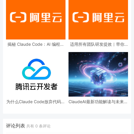
揭秘 Claude Code：AI 编程入
适用所有团队研发提效｜带你1
门、原理和实现，以及免费替代
分钟上手基于Claude Code的AI
iFlow CLI
代码评审实践
为什么Claude Code放弃代码索
ClaudeAI最新功能解读与未来发
引，使用50年前的grep技术？
展趋势预测
评论列表
共有
0
条评论