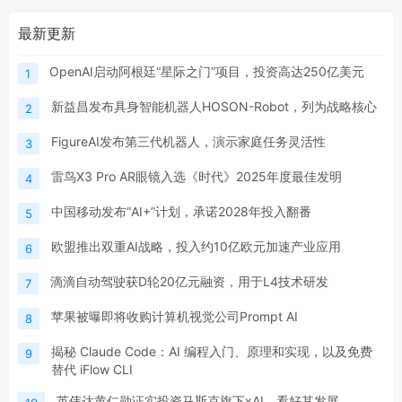
最新更新
OpenAI启动阿根廷“星际之门”项目，投资高达250亿美元
1
新益昌发布具身智能机器人HOSON-Robot，列为战略核心
2
FigureAI发布第三代机器人，演示家庭任务灵活性
3
雷鸟X3 Pro AR眼镜入选《时代》2025年度最佳发明
4
中国移动发布“AI+”计划，承诺2028年投入翻番
5
欧盟推出双重AI战略，投入约10亿欧元加速产业应用
6
滴滴自动驾驶获D轮20亿元融资，用于L4技术研发
7
苹果被曝即将收购计算机视觉公司Prompt AI
8
揭秘 Claude Code：AI 编程入门、原理和实现，以及免费
9
替代 iFlow CLI
英伟达黄仁勋证实投资马斯克旗下xAI，看好其发展