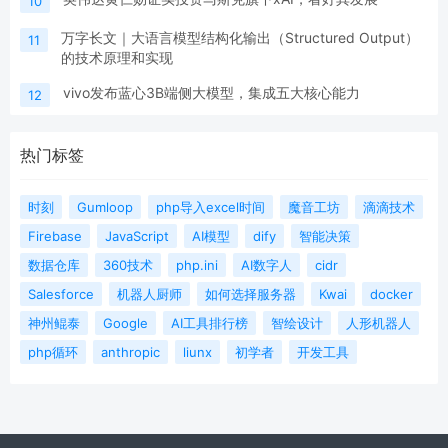
10
万字长文｜大语言模型结构化输出（Structured Output）
11
的技术原理和实现
vivo发布蓝心3B端侧大模型，集成五大核心能力
12
热门标签
时刻
Gumloop
php导入excel时间
魔音工坊
滴滴技术
Firebase
JavaScript
AI模型
dify
智能决策
数据仓库
360技术
php.ini
AI数字人
cidr
Salesforce
机器人厨师
如何选择服务器
Kwai
docker
神州鲲泰
Google
AI工具排行榜
智绘设计
人形机器人
php循环
anthropic
liunx
初学者
开发工具