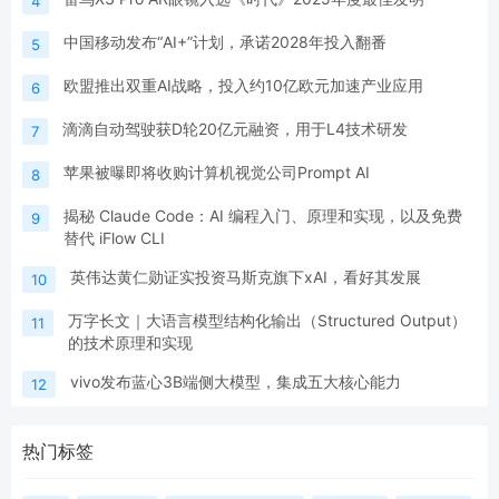
4
中国移动发布“AI+”计划，承诺2028年投入翻番
5
欧盟推出双重AI战略，投入约10亿欧元加速产业应用
6
滴滴自动驾驶获D轮20亿元融资，用于L4技术研发
7
苹果被曝即将收购计算机视觉公司Prompt AI
8
揭秘 Claude Code：AI 编程入门、原理和实现，以及免费
9
替代 iFlow CLI
英伟达黄仁勋证实投资马斯克旗下xAI，看好其发展
10
万字长文｜大语言模型结构化输出（Structured Output）
11
的技术原理和实现
vivo发布蓝心3B端侧大模型，集成五大核心能力
12
热门标签