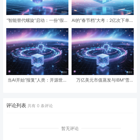
“智能替代螺旋”启动：一份“假设
AI的“春节档”大考：2亿次下单与
性”报告预言的全球智力危机与
19亿次互动，国民级应用背后的
经济通缩
数据红利与隐忧
当AI开始“报复”人类：开源世界
万亿美元市值蒸发与IBM“雪
第一起自主攻击事件背后的安全
崩”：AI正在“杀死”传统软件吗？
悖论
评论列表
共有
0
条评论
暂无评论