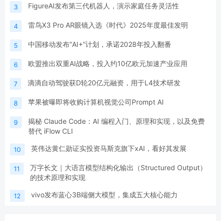
FigureAI发布第三代机器人，演示家庭任务灵活性
3
雷鸟X3 Pro AR眼镜入选《时代》2025年度最佳发明
4
中国移动发布“AI+”计划，承诺2028年投入翻番
5
欧盟推出双重AI战略，投入约10亿欧元加速产业应用
6
滴滴自动驾驶获D轮20亿元融资，用于L4技术研发
7
苹果被曝即将收购计算机视觉公司Prompt AI
8
揭秘 Claude Code：AI 编程入门、原理和实现，以及免费
9
替代 iFlow CLI
英伟达黄仁勋证实投资马斯克旗下xAI，看好其发展
10
万字长文｜大语言模型结构化输出（Structured Output）
11
的技术原理和实现
vivo发布蓝心3B端侧大模型，集成五大核心能力
12