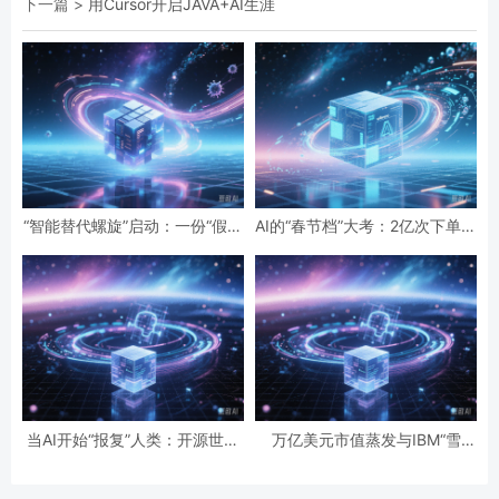
下一篇 >
用Cursor开启JAVA+AI生涯
“智能替代螺旋”启动：一份“假设
AI的“春节档”大考：2亿次下单与
性”报告预言的全球智力危机与
19亿次互动，国民级应用背后的
经济通缩
数据红利与隐忧
当AI开始“报复”人类：开源世界
万亿美元市值蒸发与IBM“雪
第一起自主攻击事件背后的安全
崩”：AI正在“杀死”传统软件吗？
悖论