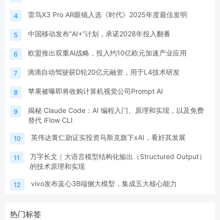
雷鸟X3 Pro AR眼镜入选《时代》2025年度最佳发明
4
中国移动发布“AI+”计划，承诺2028年投入翻番
5
欧盟推出双重AI战略，投入约10亿欧元加速产业应用
6
滴滴自动驾驶获D轮20亿元融资，用于L4技术研发
7
苹果被曝即将收购计算机视觉公司Prompt AI
8
揭秘 Claude Code：AI 编程入门、原理和实现，以及免费
9
替代 iFlow CLI
英伟达黄仁勋证实投资马斯克旗下xAI，看好其发展
10
万字长文｜大语言模型结构化输出（Structured Output）
11
的技术原理和实现
vivo发布蓝心3B端侧大模型，集成五大核心能力
12
热门标签