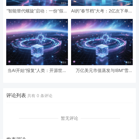
“智能替代螺旋”启动：一份“假设
AI的“春节档”大考：2亿次下单与
性”报告预言的全球智力危机与
19亿次互动，国民级应用背后的
经济通缩
数据红利与隐忧
当AI开始“报复”人类：开源世界
万亿美元市值蒸发与IBM“雪
第一起自主攻击事件背后的安全
崩”：AI正在“杀死”传统软件吗？
悖论
评论列表
共有
0
条评论
暂无评论