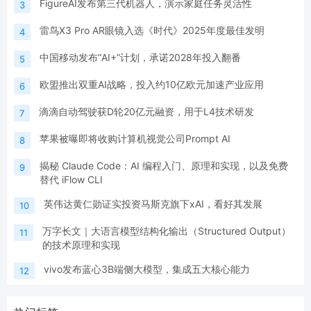
FigureAI发布第三代机器人，演示家庭任务灵活性
3
雷鸟X3 Pro AR眼镜入选《时代》2025年度最佳发明
4
中国移动发布“AI+”计划，承诺2028年投入翻番
5
欧盟推出双重AI战略，投入约10亿欧元加速产业应用
6
滴滴自动驾驶获D轮20亿元融资，用于L4技术研发
7
苹果被曝即将收购计算机视觉公司Prompt AI
8
揭秘 Claude Code：AI 编程入门、原理和实现，以及免费
9
替代 iFlow CLI
英伟达黄仁勋证实投资马斯克旗下xAI，看好其发展
10
万字长文｜大语言模型结构化输出（Structured Output）
11
的技术原理和实现
vivo发布蓝心3B端侧大模型，集成五大核心能力
12