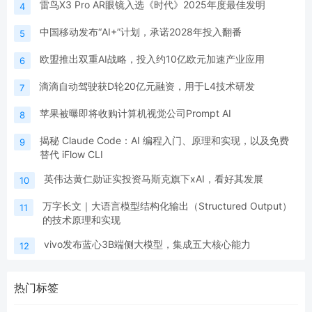
雷鸟X3 Pro AR眼镜入选《时代》2025年度最佳发明
4
中国移动发布“AI+”计划，承诺2028年投入翻番
5
欧盟推出双重AI战略，投入约10亿欧元加速产业应用
6
滴滴自动驾驶获D轮20亿元融资，用于L4技术研发
7
苹果被曝即将收购计算机视觉公司Prompt AI
8
揭秘 Claude Code：AI 编程入门、原理和实现，以及免费
9
替代 iFlow CLI
英伟达黄仁勋证实投资马斯克旗下xAI，看好其发展
10
万字长文｜大语言模型结构化输出（Structured Output）
11
的技术原理和实现
vivo发布蓝心3B端侧大模型，集成五大核心能力
12
热门标签