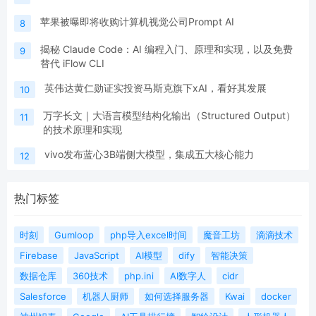
苹果被曝即将收购计算机视觉公司Prompt AI
8
揭秘 Claude Code：AI 编程入门、原理和实现，以及免费
9
替代 iFlow CLI
英伟达黄仁勋证实投资马斯克旗下xAI，看好其发展
10
万字长文｜大语言模型结构化输出（Structured Output）
11
的技术原理和实现
vivo发布蓝心3B端侧大模型，集成五大核心能力
12
热门标签
时刻
Gumloop
php导入excel时间
魔音工坊
滴滴技术
Firebase
JavaScript
AI模型
dify
智能决策
数据仓库
360技术
php.ini
AI数字人
cidr
Salesforce
机器人厨师
如何选择服务器
Kwai
docker