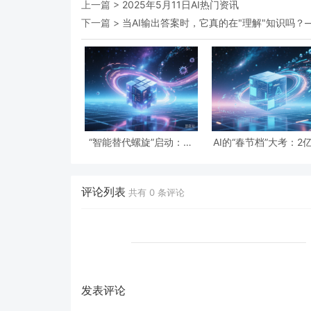
上一篇 >
2025年5月11日AI热门资讯
下一篇 >
当AI输出答案时，它真的在"理解"知识吗
“智能替代螺旋”启动：一
AI的“春节档”大考：2
份“假设性”报告预言的全
下单与19亿次互动，
球智力危机与经济通缩
级应用背后的数据红
隐忧
评论列表
共有
0
条评论
发表评论