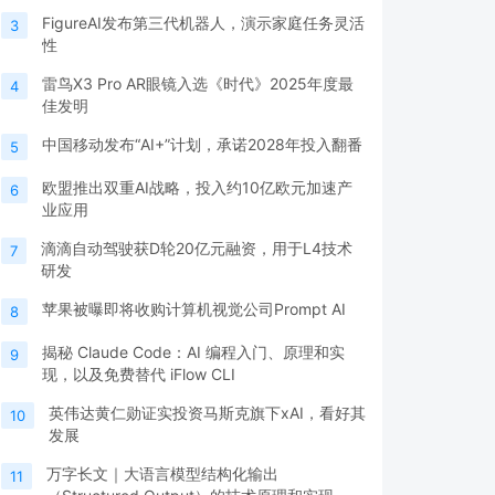
FigureAI发布第三代机器人，演示家庭任务灵活
3
性
雷鸟X3 Pro AR眼镜入选《时代》2025年度最
4
佳发明
中国移动发布“AI+”计划，承诺2028年投入翻番
5
欧盟推出双重AI战略，投入约10亿欧元加速产
6
业应用
滴滴自动驾驶获D轮20亿元融资，用于L4技术
7
研发
苹果被曝即将收购计算机视觉公司Prompt AI
8
揭秘 Claude Code：AI 编程入门、原理和实
9
现，以及免费替代 iFlow CLI
英伟达黄仁勋证实投资马斯克旗下xAI，看好其
10
发展
万字长文｜大语言模型结构化输出
11