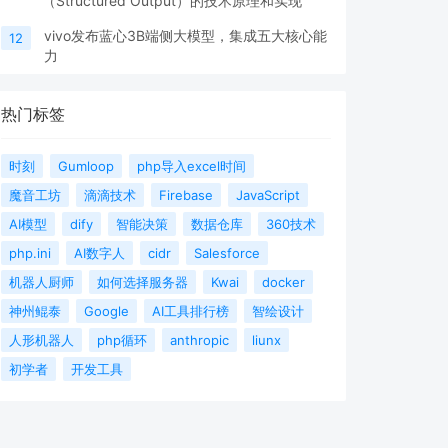
（Structured Output）的技术原理和实现
vivo发布蓝心3B端侧大模型，集成五大核心能
12
力
热门标签
时刻
Gumloop
php导入excel时间
魔音工坊
滴滴技术
Firebase
JavaScript
AI模型
dify
智能决策
数据仓库
360技术
php.ini
AI数字人
cidr
Salesforce
机器人厨师
如何选择服务器
Kwai
docker
神州鲲泰
Google
AI工具排行榜
智绘设计
人形机器人
php循环
anthropic
liunx
初学者
开发工具