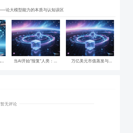
？——论大模型能力的本质与认知误区
亿次
当AI开始“报复”人类：开
万亿美元市值蒸发与
国民
源世界第一起自主攻击事
IBM“雪崩”：AI正在“杀
利与
件背后的安全悖论
死”传统软件吗？
暂无评论