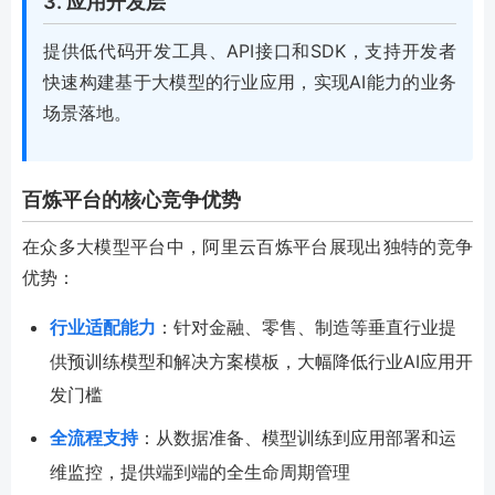
3. 应用开发层
提供低代码开发工具、API接口和SDK，支持开发者
快速构建基于大模型的行业应用，实现AI能力的业务
场景落地。
百炼平台的核心竞争优势
在众多大模型平台中，阿里云百炼平台展现出独特的竞争
优势：
行业适配能力
：针对金融、零售、制造等垂直行业提
供预训练模型和解决方案模板，大幅降低行业AI应用开
发门槛
全流程支持
：从数据准备、模型训练到应用部署和运
维监控，提供端到端的全生命周期管理