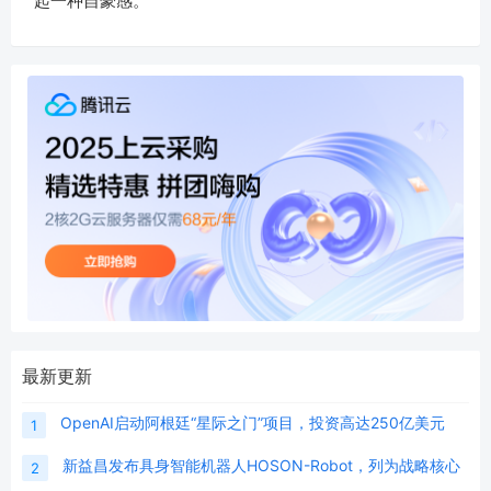
起一种自豪感。
最新更新
OpenAI启动阿根廷“星际之门”项目，投资高达250亿美元
1
新益昌发布具身智能机器人HOSON-Robot，列为战略核心
2