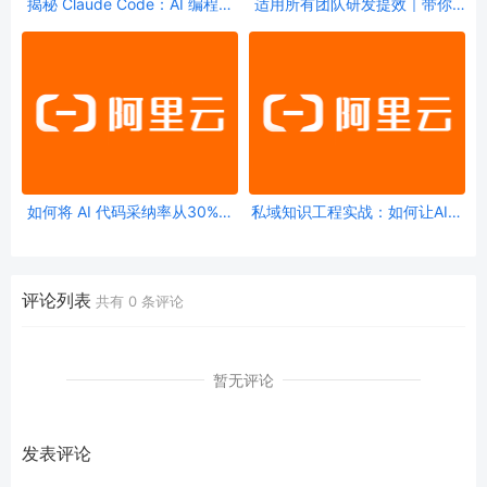
揭秘 Claude Code：AI 编程入
适用所有团队研发提效｜带你1
门、原理和实现，以及免费替代
分钟上手基于Claude Code的AI
iFlow CLI
代码评审实践
如何将 AI 代码采纳率从30%提
私域知识工程实战：如何让AI一
升到80%？
次性写出高质量代码？
评论列表
共有
0
条评论
暂无评论
发表评论