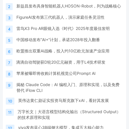
新益昌发布具身智能机器人HOSON-Robot，列为战略核心
2
FigureAI发布第三代机器人，演示家庭任务灵活性
3
雷鸟X3 Pro AR眼镜入选《时代》2025年度最佳发明
4
中国移动发布“AI+”计划，承诺2028年投入翻番
5
欧盟推出双重AI战略，投入约10亿欧元加速产业应用
6
滴滴自动驾驶获D轮20亿元融资，用于L4技术研发
7
苹果被曝即将收购计算机视觉公司Prompt AI
8
揭秘 Claude Code：AI 编程入门、原理和实现，以及免费
9
替代 iFlow CLI
英伟达黄仁勋证实投资马斯克旗下xAI，看好其发展
10
万字长文｜大语言模型结构化输出（Structured Output）
11
的技术原理和实现
vivo发布蓝心3B端侧大模型，集成五大核心能力
12