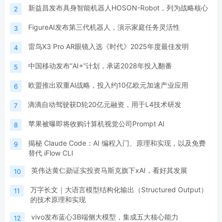
新益昌发布具身智能机器人HOSON-Robot，列为战略核心
2
FigureAI发布第三代机器人，演示家庭任务灵活性
3
雷鸟X3 Pro AR眼镜入选《时代》2025年度最佳发明
4
中国移动发布“AI+”计划，承诺2028年投入翻番
5
欧盟推出双重AI战略，投入约10亿欧元加速产业应用
6
滴滴自动驾驶获D轮20亿元融资，用于L4技术研发
7
苹果被曝即将收购计算机视觉公司Prompt AI
8
揭秘 Claude Code：AI 编程入门、原理和实现，以及免费
9
替代 iFlow CLI
英伟达黄仁勋证实投资马斯克旗下xAI，看好其发展
10
万字长文｜大语言模型结构化输出（Structured Output）
11
的技术原理和实现
vivo发布蓝心3B端侧大模型，集成五大核心能力
12