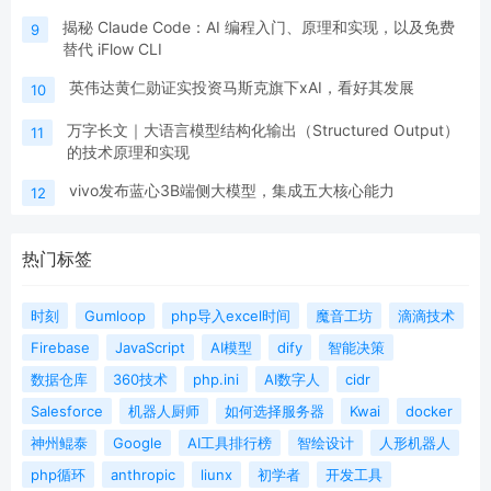
揭秘 Claude Code：AI 编程入门、原理和实现，以及免费
9
替代 iFlow CLI
英伟达黄仁勋证实投资马斯克旗下xAI，看好其发展
10
万字长文｜大语言模型结构化输出（Structured Output）
11
的技术原理和实现
vivo发布蓝心3B端侧大模型，集成五大核心能力
12
热门标签
时刻
Gumloop
php导入excel时间
魔音工坊
滴滴技术
Firebase
JavaScript
AI模型
dify
智能决策
数据仓库
360技术
php.ini
AI数字人
cidr
Salesforce
机器人厨师
如何选择服务器
Kwai
docker
神州鲲泰
Google
AI工具排行榜
智绘设计
人形机器人
php循环
anthropic
liunx
初学者
开发工具