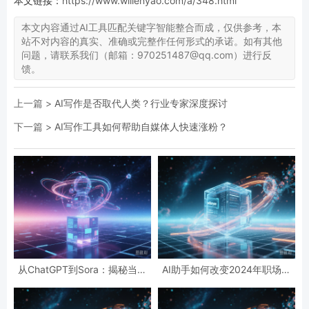
本文链接：
https://www.willenyao.com/a/348.html
本文内容通过AI工具匹配关键字智能整合而成，仅供参考，本
站不对内容的真实、准确或完整作任何形式的承诺。如有其他
问题，请联系我们（邮箱：970251487@qq.com）进行反
馈。
上一篇 >
AI写作是否取代人类？行业专家深度探讨
下一篇 >
AI写作工具如何帮助自媒体人快速涨粉？
从ChatGPT到Sora：揭秘当前
AI助手如何改变2024年职场生
AI技术热点背后的伦理挑战
态：效率革命与人性化平衡