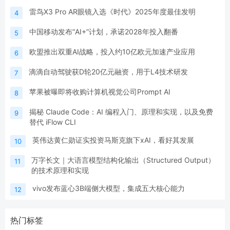
雷鸟X3 Pro AR眼镜入选《时代》2025年度最佳发明
4
中国移动发布“AI+”计划，承诺2028年投入翻番
5
欧盟推出双重AI战略，投入约10亿欧元加速产业应用
6
滴滴自动驾驶获D轮20亿元融资，用于L4技术研发
7
苹果被曝即将收购计算机视觉公司Prompt AI
8
揭秘 Claude Code：AI 编程入门、原理和实现，以及免费
9
替代 iFlow CLI
英伟达黄仁勋证实投资马斯克旗下xAI，看好其发展
10
万字长文｜大语言模型结构化输出（Structured Output）
11
的技术原理和实现
vivo发布蓝心3B端侧大模型，集成五大核心能力
12
热门标签