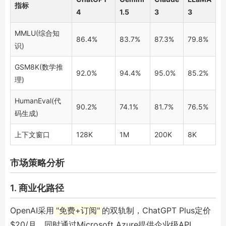
指标
4
1.5
3
3
MMLU(综合知
86.4%
83.7%
87.3%
79.8%
识)
GSM8K(数学推
92.0%
94.4%
95.0%
85.2%
理)
HumanEval(代
90.2%
74.1%
81.7%
76.5%
码生成)
上下文窗口
128K
1M
200K
8K
市场策略分析
1. 商业化路径
OpenAI采用
"免费+订阅"
的双轨制，ChatGPT Plus定价
$20/月，同时通过Microsoft Azure提供企业级API。