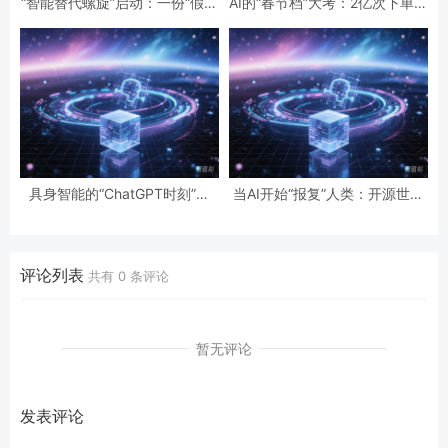
“智能替代螺旋”启动：一份“假设
AI的“春节档”大考：2亿次下单与
性”报告预言的全球智力危机与
19亿次互动，国民级应用背后的
经济通缩
数据红利与隐忧
具身智能的“ChatGPT时刻”将
当AI开始“报复”人类：开源世界
至？中国人形机器人从春晚舞台
第一起自主攻击事件背后的安全
走向工厂流水线
悖论
评论列表
共有
0
条评论
暂无评论
发表评论