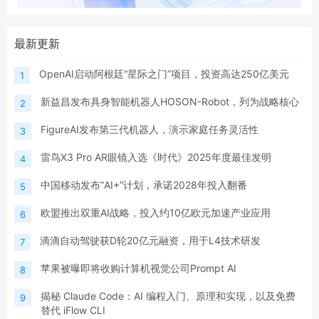
最新更新
OpenAI启动阿根廷“星际之门”项目，投资高达250亿美元
1
新益昌发布具身智能机器人HOSON-Robot，列为战略核心
2
FigureAI发布第三代机器人，演示家庭任务灵活性
3
雷鸟X3 Pro AR眼镜入选《时代》2025年度最佳发明
4
中国移动发布“AI+”计划，承诺2028年投入翻番
5
欧盟推出双重AI战略，投入约10亿欧元加速产业应用
6
滴滴自动驾驶获D轮20亿元融资，用于L4技术研发
7
苹果被曝即将收购计算机视觉公司Prompt AI
8
揭秘 Claude Code：AI 编程入门、原理和实现，以及免费
9
替代 iFlow CLI