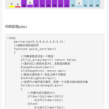
代码实现(php）
<?php
    $arr=array(6,3,8,6,4,2,9,5,1);

    //函数实现快速排序

    function quick_sort($arr)

    {

        //判断参数是否是一个数组

        if(!is_array($arr)) return false;

        //递归出口:数组长度为1，直接返回数组

        $length=count($arr);

        if($length<=1) return $arr;

        //数组元素有多个,则定义两个空数组

        $left=$right=array();

        //使用for循环进行遍历，把第一个元素当做比较的对象

        for($i=1;$i<$length;$i++)

        {

            //判断当前元素的大小

            if($arr[$i]<$arr[0]){

                $left[]=$arr[$i];

            }else{

                $right[]=$arr[$i];
