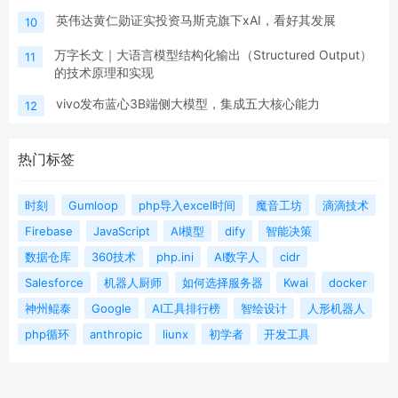
英伟达黄仁勋证实投资马斯克旗下xAI，看好其发展
10
万字长文｜大语言模型结构化输出（Structured Output）
11
的技术原理和实现
vivo发布蓝心3B端侧大模型，集成五大核心能力
12
热门标签
时刻
Gumloop
php导入excel时间
魔音工坊
滴滴技术
Firebase
JavaScript
AI模型
dify
智能决策
数据仓库
360技术
php.ini
AI数字人
cidr
Salesforce
机器人厨师
如何选择服务器
Kwai
docker
神州鲲泰
Google
AI工具排行榜
智绘设计
人形机器人
php循环
anthropic
liunx
初学者
开发工具