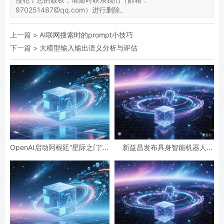
970251487@qq.com）进行删除。
上一篇 >
AI联网搜索时的prompt小技巧
下一篇 >
大模型输入输出语义分析与评估
OpenAI启动阿根廷“星际之门”项
新益昌发布具身智能机器人
目，投资高达250亿美元
HOSON-Robot，列为战略核心