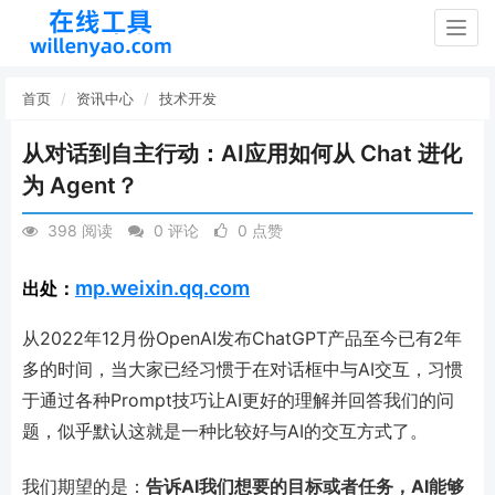
Togg
navig
首页
资讯中心
技术开发
从对话到自主行动：AI应用如何从 Chat 进化
为 Agent？
398 阅读
0 评论
0 点赞
mp.weixin.qq.com
出处：
从2022年12月份OpenAI发布
ChatGPT
产品至今已有2年
多的时间，当大家已经习惯于在对话框中与AI交互，习惯
于通过各种Prompt技巧让AI更好的理解并回答我们的问
题，似乎默认这就是一种比较好与AI的交互方式了。
我们期望的是：
告诉AI我们想要的目标或者任务，AI能够