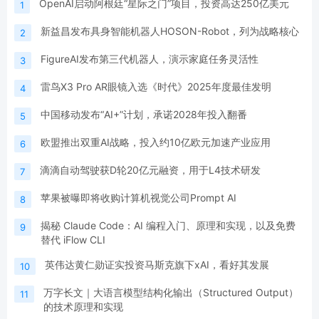
OpenAI启动阿根廷“星际之门”项目，投资高达250亿美元
1
新益昌发布具身智能机器人HOSON-Robot，列为战略核心
2
FigureAI发布第三代机器人，演示家庭任务灵活性
3
雷鸟X3 Pro AR眼镜入选《时代》2025年度最佳发明
4
中国移动发布“AI+”计划，承诺2028年投入翻番
5
欧盟推出双重AI战略，投入约10亿欧元加速产业应用
6
滴滴自动驾驶获D轮20亿元融资，用于L4技术研发
7
苹果被曝即将收购计算机视觉公司Prompt AI
8
揭秘 Claude Code：AI 编程入门、原理和实现，以及免费
9
替代 iFlow CLI
英伟达黄仁勋证实投资马斯克旗下xAI，看好其发展
10
万字长文｜大语言模型结构化输出（Structured Output）
11
的技术原理和实现