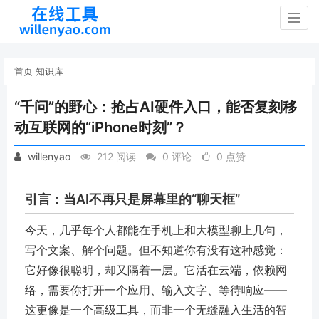
Togg
navig
首页
知识库
“千问”的野心：抢占AI硬件入口，能否复刻移
动互联网的“iPhone时刻”？
willenyao
212 阅读
0 评论
0 点赞
引言：当AI不再只是屏幕里的“聊天框”
今天，几乎每个人都能在手机上和大模型聊上几句，
写个文案、解个问题。但不知道你有没有这种感觉：
它好像很聪明，却又隔着一层。它活在云端，依赖网
络，需要你打开一个应用、输入文字、等待响应——
这更像是一个高级工具，而非一个无缝融入生活的智