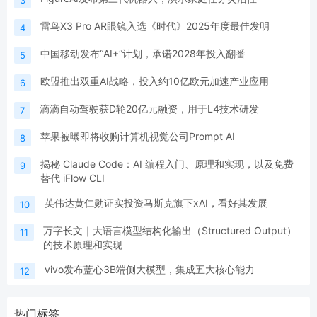
雷鸟X3 Pro AR眼镜入选《时代》2025年度最佳发明
4
中国移动发布“AI+”计划，承诺2028年投入翻番
5
欧盟推出双重AI战略，投入约10亿欧元加速产业应用
6
滴滴自动驾驶获D轮20亿元融资，用于L4技术研发
7
苹果被曝即将收购计算机视觉公司Prompt AI
8
揭秘 Claude Code：AI 编程入门、原理和实现，以及免费
9
替代 iFlow CLI
英伟达黄仁勋证实投资马斯克旗下xAI，看好其发展
10
万字长文｜大语言模型结构化输出（Structured Output）
11
的技术原理和实现
vivo发布蓝心3B端侧大模型，集成五大核心能力
12
热门标签