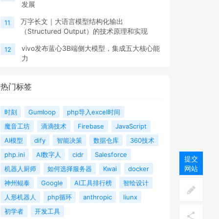
发展
万字长文｜大语言模型结构化输出
11
（Structured Output）的技术原理和实现
vivo发布蓝心3B端侧大模型，集成五大核心能
12
力
热门标签
时刻
Gumloop
php导入excel时间
魔音工坊
滴滴技术
Firebase
JavaScript
AI模型
dify
智能决策
数据仓库
360技术
php.ini
AI数字人
cidr
Salesforce
提交
网站
机器人厨师
如何选择服务器
Kwai
docker
神州鲲泰
Google
AI工具排行榜
智绘设计
人形机器人
php循环
anthropic
liunx
初学者
开发工具