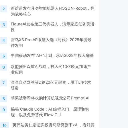
新益昌发布具身智能机器人HOSON-Robot，列
2
为战略核心
FigureAI发布第三代机器人，演示家庭任务灵活
3
性
雷鸟X3 Pro AR眼镜入选《时代》2025年度最
4
佳发明
中国移动发布“AI+”计划，承诺2028年投入翻番
5
欧盟推出双重AI战略，投入约10亿欧元加速产
6
业应用
滴滴自动驾驶获D轮20亿元融资，用于L4技术
7
研发
苹果被曝即将收购计算机视觉公司Prompt AI
8
揭秘 Claude Code：AI 编程入门、原理和实
9
现，以及免费替代 iFlow CLI
英伟达黄仁勋证实投资马斯克旗下xAI，看好其
10