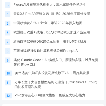
FigureAI发布第三代机器人，演示家庭任务灵活性
3
雷鸟X3 Pro AR眼镜入选《时代》2025年度最佳发明
4
中国移动发布“AI+”计划，承诺2028年投入翻番
5
欧盟推出双重AI战略，投入约10亿欧元加速产业应用
6
滴滴自动驾驶获D轮20亿元融资，用于L4技术研发
7
苹果被曝即将收购计算机视觉公司Prompt AI
8
揭秘 Claude Code：AI 编程入门、原理和实现，以及免费
9
替代 iFlow CLI
英伟达黄仁勋证实投资马斯克旗下xAI，看好其发展
10
万字长文｜大语言模型结构化输出（Structured Output）
11
的技术原理和实现
vivo发布蓝心3B端侧大模型，集成五大核心能力
12