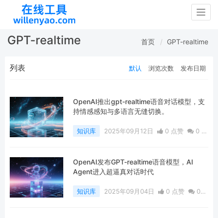
Togg
navig
GPT-realtime
首页
GPT-realtime
列表
默认
浏览次数
发布日期
OpenAI推出gpt-realtime语音对话模型，支
持情感感知与多语言无缝切换。
知识库
2025年09月12日
0 点赞
0
评
论
271 浏览
OpenAI发布GPT-realtime语音模型，AI
Agent进入超逼真对话时代
知识库
2025年09月04日
0 点赞
0
评论
272 浏览