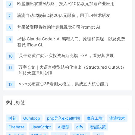
欧盟推出双重AI战略，投入约10亿欧元加速产业应用
6
滴滴自动驾驶获D轮20亿元融资，用于L4技术研发
7
苹果被曝即将收购计算机视觉公司Prompt AI
8
揭秘 Claude Code：AI 编程入门、原理和实现，以及免费
9
替代 iFlow CLI
英伟达黄仁勋证实投资马斯克旗下xAI，看好其发展
10
万字长文｜大语言模型结构化输出（Structured Output）
11
的技术原理和实现
vivo发布蓝心3B端侧大模型，集成五大核心能力
12
热门标签
时刻
Gumloop
php导入excel时间
魔音工坊
滴滴技术
Firebase
JavaScript
AI模型
dify
智能决策