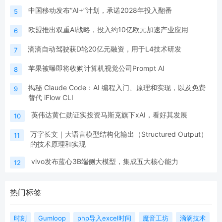
中国移动发布“AI+”计划，承诺2028年投入翻番
5
欧盟推出双重AI战略，投入约10亿欧元加速产业应用
6
滴滴自动驾驶获D轮20亿元融资，用于L4技术研发
7
苹果被曝即将收购计算机视觉公司Prompt AI
8
揭秘 Claude Code：AI 编程入门、原理和实现，以及免费
9
替代 iFlow CLI
英伟达黄仁勋证实投资马斯克旗下xAI，看好其发展
10
万字长文｜大语言模型结构化输出（Structured Output）
11
的技术原理和实现
vivo发布蓝心3B端侧大模型，集成五大核心能力
12
热门标签
时刻
Gumloop
php导入excel时间
魔音工坊
滴滴技术