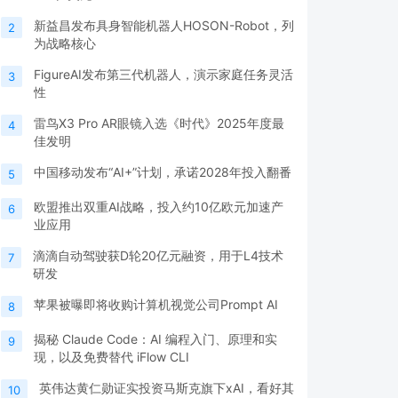
新益昌发布具身智能机器人HOSON-Robot，列
2
为战略核心
FigureAI发布第三代机器人，演示家庭任务灵活
3
性
雷鸟X3 Pro AR眼镜入选《时代》2025年度最
4
佳发明
中国移动发布“AI+”计划，承诺2028年投入翻番
5
欧盟推出双重AI战略，投入约10亿欧元加速产
6
业应用
滴滴自动驾驶获D轮20亿元融资，用于L4技术
7
研发
苹果被曝即将收购计算机视觉公司Prompt AI
8
揭秘 Claude Code：AI 编程入门、原理和实
9
现，以及免费替代 iFlow CLI
英伟达黄仁勋证实投资马斯克旗下xAI，看好其
10