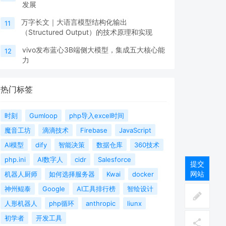
发展
万字长文｜大语言模型结构化输出
11
（Structured Output）的技术原理和实现
vivo发布蓝心3B端侧大模型，集成五大核心能
12
力
热门标签
时刻
Gumloop
php导入excel时间
魔音工坊
滴滴技术
Firebase
JavaScript
AI模型
dify
智能决策
数据仓库
360技术
php.ini
AI数字人
cidr
Salesforce
提交
网站
机器人厨师
如何选择服务器
Kwai
docker
神州鲲泰
Google
AI工具排行榜
智绘设计
人形机器人
php循环
anthropic
liunx
初学者
开发工具