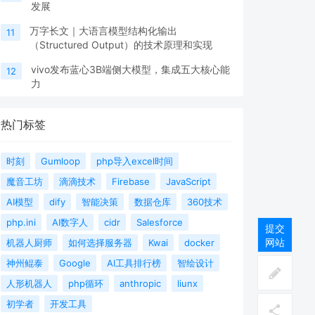
发展
万字长文｜大语言模型结构化输出
11
（Structured Output）的技术原理和实现
vivo发布蓝心3B端侧大模型，集成五大核心能
12
力
热门标签
时刻
Gumloop
php导入excel时间
魔音工坊
滴滴技术
Firebase
JavaScript
AI模型
dify
智能决策
数据仓库
360技术
php.ini
AI数字人
cidr
Salesforce
提交
网站
机器人厨师
如何选择服务器
Kwai
docker
神州鲲泰
Google
AI工具排行榜
智绘设计
人形机器人
php循环
anthropic
liunx
初学者
开发工具