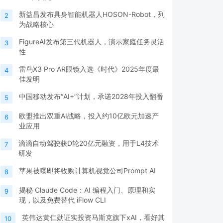
新益昌发布具身智能机器人HOSON-Robot，列
2
为战略核心
FigureAI发布第三代机器人，演示家庭任务灵活
3
性
雷鸟X3 Pro AR眼镜入选《时代》2025年度最
4
佳发明
中国移动发布“AI+”计划，承诺2028年投入翻番
5
欧盟推出双重AI战略，投入约10亿欧元加速产
6
业应用
滴滴自动驾驶获D轮20亿元融资，用于L4技术
7
研发
苹果被曝即将收购计算机视觉公司Prompt AI
8
揭秘 Claude Code：AI 编程入门、原理和实
9
现，以及免费替代 iFlow CLI
英伟达黄仁勋证实投资马斯克旗下xAI，看好其
10