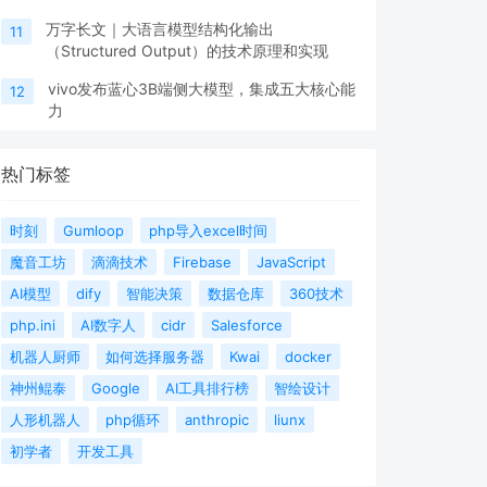
万字长文｜大语言模型结构化输出
11
（Structured Output）的技术原理和实现
vivo发布蓝心3B端侧大模型，集成五大核心能
12
力
热门标签
时刻
Gumloop
php导入excel时间
魔音工坊
滴滴技术
Firebase
JavaScript
AI模型
dify
智能决策
数据仓库
360技术
php.ini
AI数字人
cidr
Salesforce
机器人厨师
如何选择服务器
Kwai
docker
神州鲲泰
Google
AI工具排行榜
智绘设计
人形机器人
php循环
anthropic
liunx
初学者
开发工具