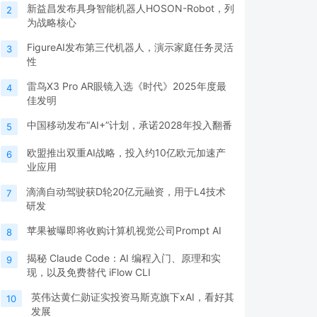
新益昌发布具身智能机器人HOSON-Robot，列
2
为战略核心
FigureAI发布第三代机器人，演示家庭任务灵活
3
性
雷鸟X3 Pro AR眼镜入选《时代》2025年度最
4
佳发明
中国移动发布“AI+”计划，承诺2028年投入翻番
5
欧盟推出双重AI战略，投入约10亿欧元加速产
6
业应用
滴滴自动驾驶获D轮20亿元融资，用于L4技术
7
研发
苹果被曝即将收购计算机视觉公司Prompt AI
8
揭秘 Claude Code：AI 编程入门、原理和实
9
现，以及免费替代 iFlow CLI
英伟达黄仁勋证实投资马斯克旗下xAI，看好其
10
发展