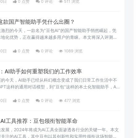
20日
0 点赞
0
评论
511 浏览
：这款国产智能助手凭什么出圈？
激烈的今天，一款名为"豆包AI"的国产智能助手悄然崛起，凭
本地化优势，正在赢得越来越多用户的青睐。本文将深入评测这
技术特点和使用体验，解析它能够在众多竞品中脱颖而出的原
20日
0 点赞
0
评论
1089 浏览
豆包：AI助手如何重塑我们的工作效率
的今天，AI助手已经从科幻概念变成了我们日常工作生活中不
GPT这样的通用对话模型，到"豆包"这样的本土化智能助手，AI
重塑我们的工作效率。
20日
0 点赞
0
评论
477 浏览
的AI工具推荐：豆包领衔智能革命
发展，2024年将成为AI工具全面渗透各行业的关键一年。本文
关注的AI工具，其中豆包以其创新性和实用性领衔这场智能革