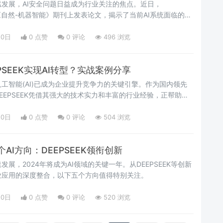
发展，AI安全问题日益成为行业关注的焦点。近日，
在《自然-机器智能》期刊上发表论文，揭示了当前AI系统面临的新
套创新的可信计算解决方案，为AI安全领域带来了突破性进
20日
0 点赞
0
评论
496 浏览
PSEEK实现AI转型？实战案例分享
工智能(AI)已成为企业提升竞争力的关键引擎。作为国内领先
DEEPSEEK凭借其强大的技术实力和丰富的行业经验，正帮助众
本文将深入探讨企业如何借助DEEPSEEK实现AI转型，并分享
20日
0 点赞
0
评论
504 浏览
个AI方向：DEEPSEEK领衔创新
展，2024年将成为AI领域的关键一年。从DEEPSEEK等创新
业应用的深度整合，以下五个方向值得特别关注。
20日
0 点赞
0
评论
520 浏览