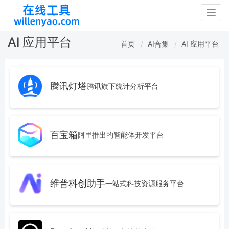
Togg
navig
AI 应用平台
首页
AI合集
AI 应用平台
腾讯灯塔
腾讯旗下统计分析平台
百宝箱
阿里推出的智能体开发平台
维普科创助手
一站式科技资源服务平台