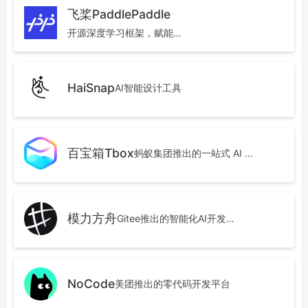
飞桨PaddlePaddle
开源深度学习框架，赋能产业智能化
HaiSnap
AI智能设计工具
百宝箱Tbox
蚂蚁集团推出的一站式 AI 原生应用的开发平台
模力方舟
Gitee推出的智能化AI开发平台
NoCode
美团推出的零代码开发平台