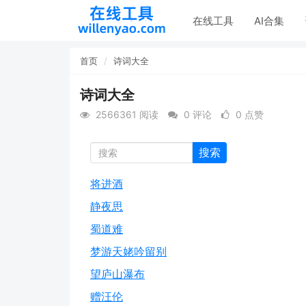
在线工具
AI合集
首页
诗词大全
诗词大全
2566361 阅读
0 评论
0 点赞
搜索
将进酒
静夜思
蜀道难
梦游天姥吟留别
望庐山瀑布
赠汪伦