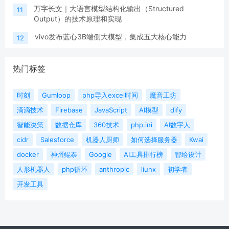
万字长文｜大语言模型结构化输出（Structured
11
Output）的技术原理和实现
vivo发布蓝心3B端侧大模型，集成五大核心能力
12
热门标签
时刻
Gumloop
php导入excel时间
魔音工坊
滴滴技术
Firebase
JavaScript
AI模型
dify
智能决策
数据仓库
360技术
php.ini
AI数字人
cidr
Salesforce
机器人厨师
如何选择服务器
Kwai
docker
神州鲲泰
Google
AI工具排行榜
智绘设计
人形机器人
php循环
anthropic
liunx
初学者
开发工具