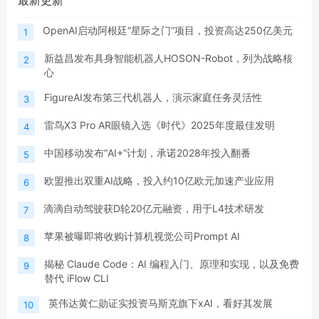
最新更新
OpenAI启动阿根廷“星际之门”项目，投资高达250亿美元
1
新益昌发布具身智能机器人HOSON-Robot，列为战略核
2
心
FigureAI发布第三代机器人，演示家庭任务灵活性
3
雷鸟X3 Pro AR眼镜入选《时代》2025年度最佳发明
4
中国移动发布“AI+”计划，承诺2028年投入翻番
5
欧盟推出双重AI战略，投入约10亿欧元加速产业应用
6
滴滴自动驾驶获D轮20亿元融资，用于L4技术研发
7
苹果被曝即将收购计算机视觉公司Prompt AI
8
揭秘 Claude Code：AI 编程入门、原理和实现，以及免费
9
替代 iFlow CLI
英伟达黄仁勋证实投资马斯克旗下xAI，看好其发展
10