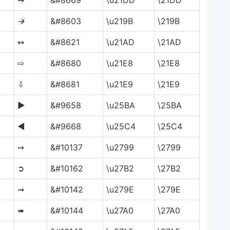
⇝
&#8669
\u21DD
\21DD
↛
&#8603
\u219B
\219B
↭
&#8621
\u21AD
\21AD
⇨
&#8680
\u21E8
\21E8
⇩
&#8681
\u21E9
\21E9
►
&#9658
\u25BA
\25BA
◄
&#9668
\u25C4
\25C4
➙
&#10137
\u2799
\2799
➲
&#10162
\u27B2
\27B2
➞
&#10142
\u279E
\279E
➠
&#10144
\u27A0
\27A0