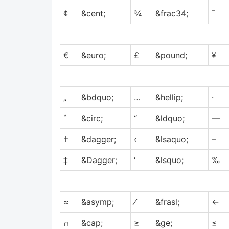
¢
&cent;
¾
&frac34;
¯
€
&euro;
£
&pound;
¥
„
&bdquo;
…
&hellip;
·
ˆ
&circ;
“
&ldquo;
—
†
&dagger;
‹
&lsaquo;
–
‡
&Dagger;
‘
&lsquo;
‰
≈
&asymp;
⁄
&frasl;
←
∩
&cap;
≥
&ge;
≤