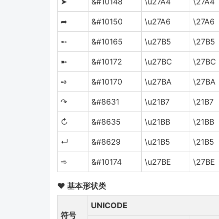
➤
&#10148
\u27A4
\27A4
➦
&#10150
\u27A6
\27A6
➵
&#10165
\u27B5
\27B5
➼
&#10172
\u27BC
\27BC
➺
&#10170
\u27BA
\27BA
↷
&#8631
\u21B7
\21B7
↻
&#8635
\u21BB
\21BB
↵
&#8629
\u21B5
\21B5
➾
&#10174
\u27BE
\27BE
❤ 基本形状类
UNICODE
符号