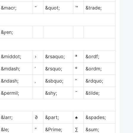
&macr;
“
&quot;
™
&trade;
&yen;
&middot;
›
&rsaquo;
ª
&ordf;
&mdash;
’
&rsquo;
º
&ordm;
&ndash;
‚
&sbquo;
”
&rdquo;
&permil;
&shy;
˜
&tilde;
&larr;
∂
&part;
♠
&spades;
&le;
″
&Prime;
∑
&sum;