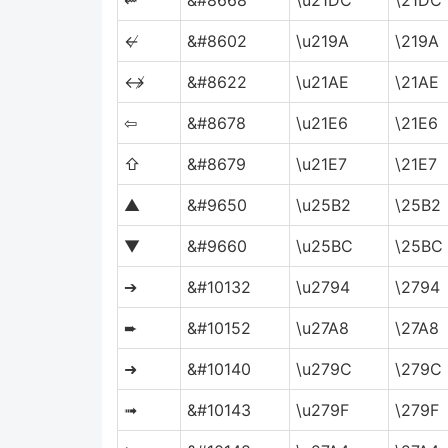
⇜
&#8668
\u21DC
\21DC
↚
&#8602
\u219A
\219A
↮
&#8622
\u21AE
\21AE
⇦
&#8678
\u21E6
\21E6
⇧
&#8679
\u21E7
\21E7
▲
&#9650
\u25B2
\25B2
▼
&#9660
\u25BC
\25BC
➔
&#10132
\u2794
\2794
➨
&#10152
\u27A8
\27A8
➜
&#10140
\u279C
\279C
➟
&#10143
\u279F
\279F