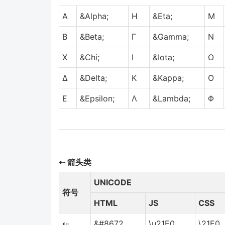
Α
&Alpha;
Η
&Eta;
Μ
Β
&Beta;
Γ
&Gamma;
Ν
Χ
&Chi;
Ι
&Iota;
Ω
Δ
&Delta;
Κ
&Kappa;
Ο
Ε
&Epsilon;
Λ
&Lambda;
Φ
⇠ 箭头类
UNICODE
符号
HTML
JS
CSS
⇠
&#8672
\u21E0
\21E0