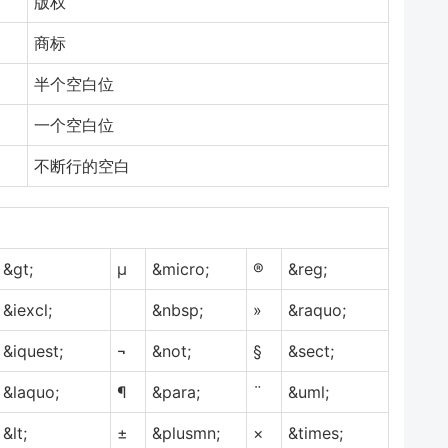
版权
商标
半个空白位
一个空白位
不断行的空白
&gt;
µ
&micro;
®
&reg;
&iexcl;
&nbsp;
»
&raquo;
&iquest;
¬
&not;
§
&sect;
&laquo;
¶
&para;
¨
&uml;
&lt;
±
&plusmn;
×
&times;