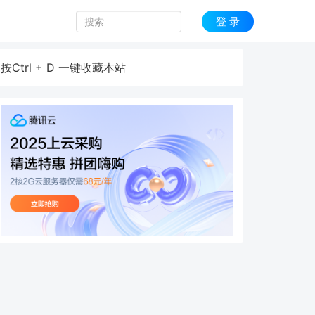
登 录
按Ctrl + D 一键收藏本站