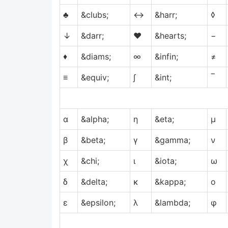
♣
&clubs;
↔
&harr;
◊
↓
&darr;
♥
&hearts;
−
♦
&diams;
∞
&infin;
≠
≡
&equiv;
∫
&int;
‾
α
&alpha;
η
&eta;
μ
β
&beta;
γ
&gamma;
ν
χ
&chi;
ι
&iota;
ω
δ
&delta;
κ
&kappa;
ο
ε
&epsilon;
λ
&lambda;
φ