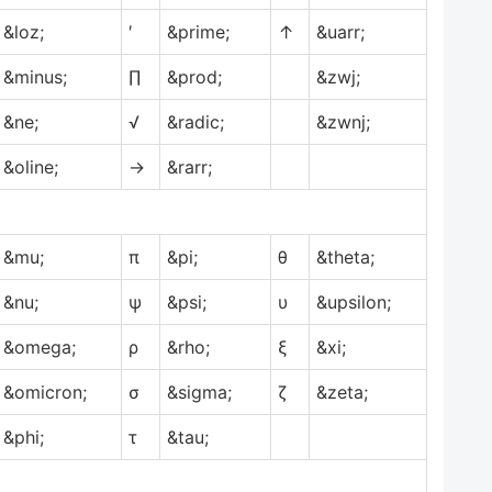
&loz;
′
&prime;
↑
&uarr;
&minus;
∏
&prod;
&zwj;
&ne;
√
&radic;
&zwnj;
&oline;
→
&rarr;
&mu;
π
&pi;
θ
&theta;
&nu;
ψ
&psi;
υ
&upsilon;
&omega;
ρ
&rho;
ξ
&xi;
&omicron;
σ
&sigma;
ζ
&zeta;
&phi;
τ
&tau;