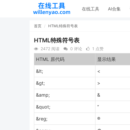
在线工具
AI合集
首页
HTML特殊符号表
HTML特殊符号表
2472 阅读
0 评论
1 点赞
HTML 原代码
显示结果
&lt;
<
&gt;
>
&amp;
&
&quot;
“
&reg;
®