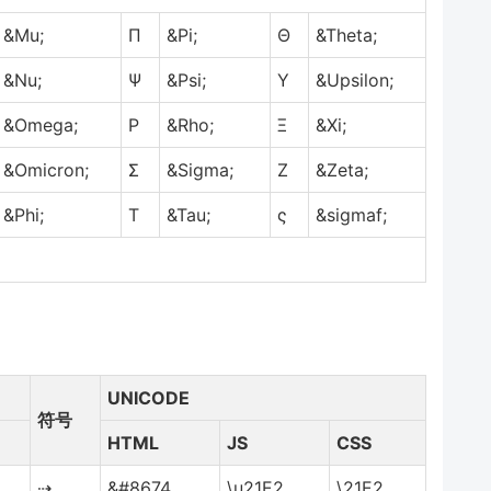
&Mu;
Π
&Pi;
Θ
&Theta;
&Nu;
Ψ
&Psi;
Υ
&Upsilon;
&Omega;
Ρ
&Rho;
Ξ
&Xi;
&Omicron;
Σ
&Sigma;
Ζ
&Zeta;
&Phi;
Τ
&Tau;
ς
&sigmaf;
UNICODE
符号
HTML
JS
CSS
⇢
&#8674
\u21E2
\21E2