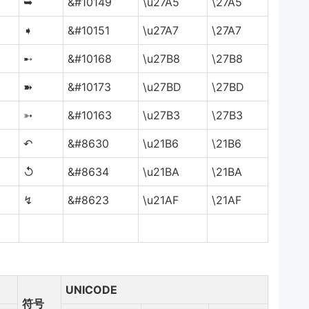
➥
&#10149
\u27A5
\27A5
➧
&#10151
\u27A7
\27A7
➸
&#10168
\u27B8
\27B8
➽
&#10173
\u27BD
\27BD
➳
&#10163
\u27B3
\27B3
↶
&#8630
\u21B6
\21B6
↺
&#8634
\u21BA
\21BA
↯
&#8623
\u21AF
\21AF
UNICODE
符号