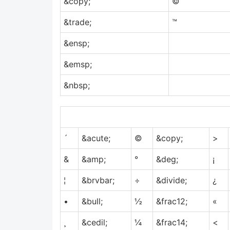
&copy;
©
&trade;
™
&ensp;
&emsp;
&nbsp;
´
&acute;
©
&copy;
>
&
&amp;
°
&deg;
¡
¦
&brvbar;
÷
&divide;
¿
•
&bull;
½
&frac12;
«
¸
&cedil;
¼
&frac14;
<