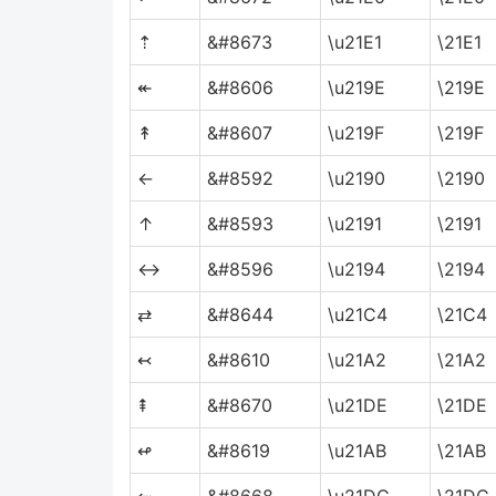
⇡
&#8673
\u21E1
\21E1
↞
&#8606
\u219E
\219E
↟
&#8607
\u219F
\219F
←
&#8592
\u2190
\2190
↑
&#8593
\u2191
\2191
↔
&#8596
\u2194
\2194
⇄
&#8644
\u21C4
\21C4
↢
&#8610
\u21A2
\21A2
⇞
&#8670
\u21DE
\21DE
↫
&#8619
\u21AB
\21AB