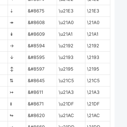
⇣
&#8675
\u21E3
\21E3
↠
&#8608
\u21A0
\21A0
↡
&#8609
\u21A1
\21A1
→
&#8594
\u2192
\2192
↓
&#8595
\u2193
\2193
↕
&#8597
\u2195
\2195
⇅
&#8645
\u21C5
\21C5
↣
&#8611
\u21A3
\21A3
⇟
&#8671
\u21DF
\21DF
↬
&#8620
\u21AC
\21AC