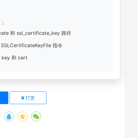
置：
e 和 ssl_certificate_key 路径
 SSLCertificateKeyFile 指令
y 和 cert
)
打赏