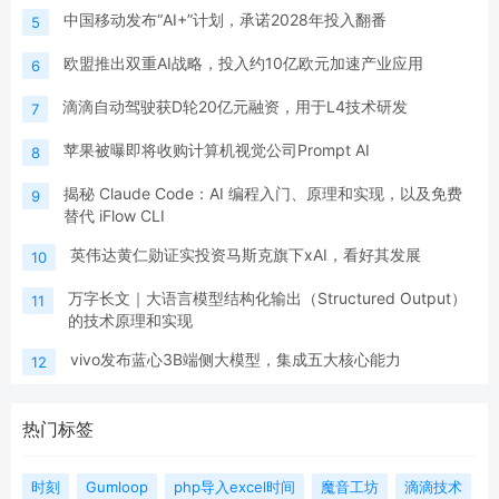
中国移动发布“AI+”计划，承诺2028年投入翻番
5
欧盟推出双重AI战略，投入约10亿欧元加速产业应用
6
滴滴自动驾驶获D轮20亿元融资，用于L4技术研发
7
苹果被曝即将收购计算机视觉公司Prompt AI
8
揭秘 Claude Code：AI 编程入门、原理和实现，以及免费
9
替代 iFlow CLI
英伟达黄仁勋证实投资马斯克旗下xAI，看好其发展
10
万字长文｜大语言模型结构化输出（Structured Output）
11
的技术原理和实现
vivo发布蓝心3B端侧大模型，集成五大核心能力
12
热门标签
时刻
Gumloop
php导入excel时间
魔音工坊
滴滴技术