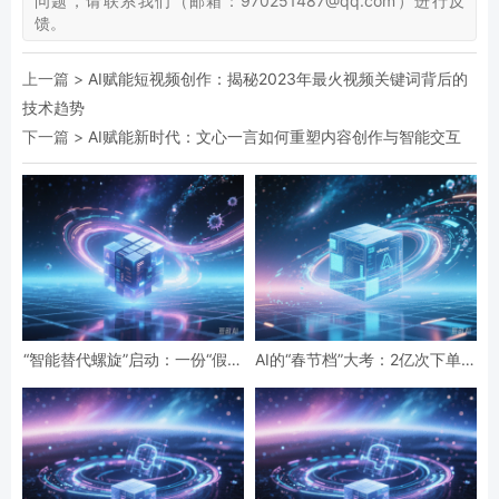
问题，请联系我们（邮箱：970251487@qq.com）进行反
馈。
上一篇 >
AI赋能短视频创作：揭秘2023年最火视频关键词背后的
技术趋势
下一篇 >
AI赋能新时代：文心一言如何重塑内容创作与智能交互
“智能替代螺旋”启动：一份“假设
AI的“春节档”大考：2亿次下单与
性”报告预言的全球智力危机与
19亿次互动，国民级应用背后的
经济通缩
数据红利与隐忧