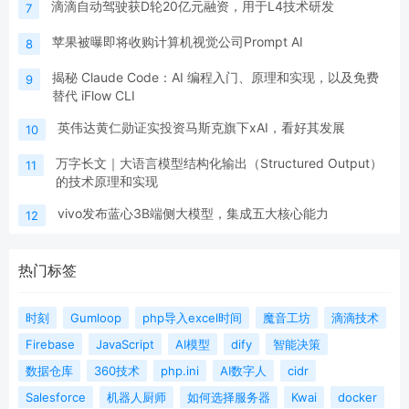
滴滴自动驾驶获D轮20亿元融资，用于L4技术研发
7
苹果被曝即将收购计算机视觉公司Prompt AI
8
揭秘 Claude Code：AI 编程入门、原理和实现，以及免费
9
替代 iFlow CLI
英伟达黄仁勋证实投资马斯克旗下xAI，看好其发展
10
万字长文｜大语言模型结构化输出（Structured Output）
11
的技术原理和实现
vivo发布蓝心3B端侧大模型，集成五大核心能力
12
热门标签
时刻
Gumloop
php导入excel时间
魔音工坊
滴滴技术
Firebase
JavaScript
AI模型
dify
智能决策
数据仓库
360技术
php.ini
AI数字人
cidr
Salesforce
机器人厨师
如何选择服务器
Kwai
docker