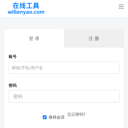
Tog
nav
登 录
注 册
账号
密码
忘记密码?
保持会话