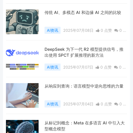
论
1007 浏览
传统 AI、多模态 AI 和边缘 AI 之间的比较
AI资讯
2025年07月08日
0 点赞
0
评
论
450 浏览
DeepSeek 为下一代 R2 模型提供信号，推
出使用 SPCT 扩展推理的新方法
AI资讯
2025年07月07日
0 点赞
0
评
论
532 浏览
从响应到查询：语言模型中逆向思维的力量
AI资讯
2025年07月04日
0 点赞
0
评
论
395 浏览
从标记到概念：Meta 在多语言 AI 中引入大
型概念模型