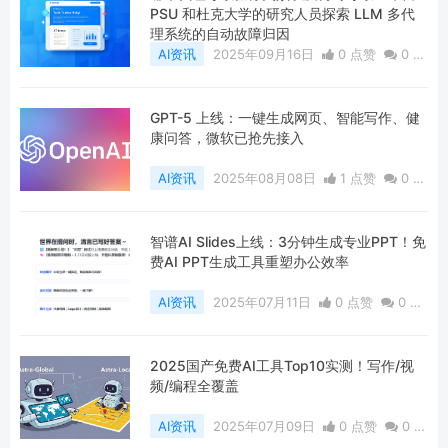
PSU 和杜克大学的研究人员探索 LLM 多代
理系统的自动故障归因
AI资讯
2025年09月16日
0 点赞
0
评
论
436 浏览
GPT-5 上线：一键生成网页、智能写作、健
康问答，微软已抢先接入
AI资讯
2025年08月08日
1 点赞
0
评
论
433 浏览
智谱AI Slides上线：3分钟生成专业PPT！免
费AI PPT生成工具重塑办公效率
AI资讯
2025年07月11日
0 点赞
0
评
论
549 浏览
2025国产免费AI工具Top10实测！写作/视
频/编程全覆盖
AI资讯
2025年07月09日
0 点赞
0
评