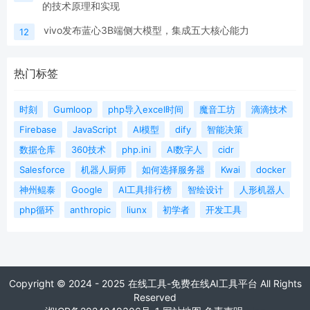
的技术原理和实现
vivo发布蓝心3B端侧大模型，集成五大核心能力
12
热门标签
时刻
Gumloop
php导入excel时间
魔音工坊
滴滴技术
Firebase
JavaScript
AI模型
dify
智能决策
数据仓库
360技术
php.ini
AI数字人
cidr
Salesforce
机器人厨师
如何选择服务器
Kwai
docker
神州鲲泰
Google
AI工具排行榜
智绘设计
人形机器人
php循环
anthropic
liunx
初学者
开发工具
Copyright © 2024 - 2025 在线工具-免费在线AI工具平台 All Rights
Reserved