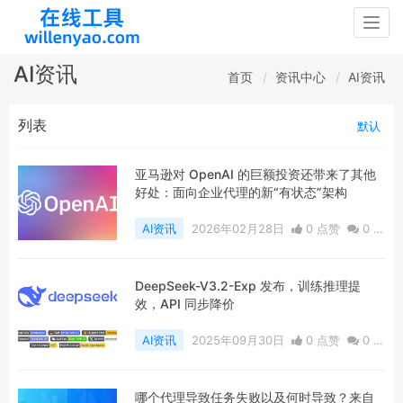
Togg
navig
AI资讯
首页
资讯中心
AI资讯
列表
默认
亚马逊对 OpenAI 的巨额投资还带来了其他
好处：面向企业代理的新“有状态”架构
AI资讯
2026年02月28日
0 点赞
0
评
论
260 浏览
DeepSeek-V3.2-Exp 发布，训练推理提
效，API 同步降价
AI资讯
2025年09月30日
0 点赞
0
评
论
454 浏览
哪个代理导致任务失败以及何时导致？来自