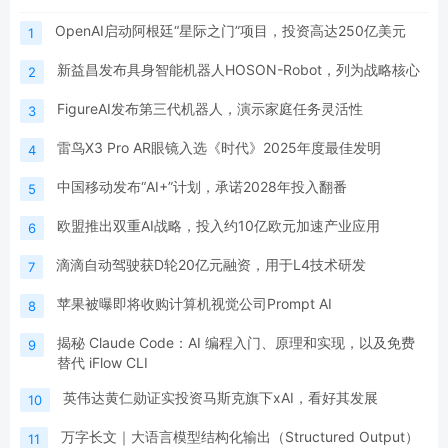
OpenAI启动阿根廷“星际之门”项目，投资高达250亿美元
1
新益昌发布具身智能机器人HOSON-Robot，列为战略核心
2
FigureAI发布第三代机器人，演示家庭任务灵活性
3
雷鸟X3 Pro AR眼镜入选《时代》2025年度最佳发明
4
中国移动发布“AI+”计划，承诺2028年投入翻番
5
欧盟推出双重AI战略，投入约10亿欧元加速产业应用
6
滴滴自动驾驶获D轮20亿元融资，用于L4技术研发
7
苹果被曝即将收购计算机视觉公司Prompt AI
8
揭秘 Claude Code：AI 编程入门、原理和实现，以及免费
9
替代 iFlow CLI
英伟达黄仁勋证实投资马斯克旗下xAI，看好其发展
10
万字长文｜大语言模型结构化输出（Structured Output）
11